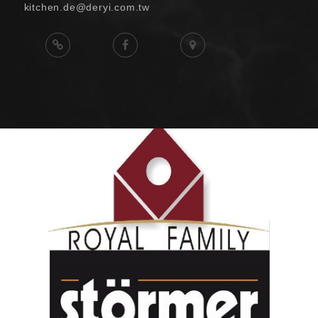
kitchen.de@deryi.com.tw